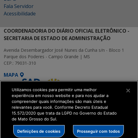
Fala Servidor
Acessibilidade
COORDENADORIA DO DIÁRIO OFICIAL ELETRÔNICO -
SECRETARIA DE ESTADO DE ADMINISTRAÇÃO
Avenida Desembargador José Nunes da Cunha s/n - Bloco 1
Parque dos Poderes - Campo Grande | MS
CEP.: 79031-310
MAPA
Utilizamos cookies para permitir uma melhor
experiência em nosso website e para nos ajudar a
compreender quais informações são mais úteis e
relevantes para você. Conforme Decreto Estadual
15.572/2020 que trata da LGPD no Governo do Estado
SETDIG | Secretaria-
de Mato Grosso do Sul.
Executiva de
Transformação Digital
Definições de cookies
Prosseguir com todos